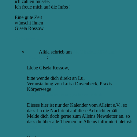
ich zahlen müsste.
Ich freue mich auf die Infos !
Eine gute Zeit
wünscht Ihnen
Gisela Rossow
Antworten
↓
Aikia
schrieb
am
24. Oktober 2022 um
14:25 Uhr
:
Liebe Gisela Rossow,
bitte wende dich direkt an Lu,
Veranstaltung von Luisa Duvenbeck, Praxis
Körperwege
http://www.koerperwege-duvenbeck.de
Dieses hier ist nur der Kalender vom Alleint e.V., so
dass Lu die Nachricht auf diese Art nicht erhält.
Melde dich doch gerne zum Alleins Newsletter an, so
dass du über alle Themen im Alleins informiert bleibst:
https://alleins-bremen.de/newsletter/