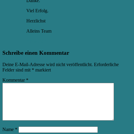
Danke.
Viel Erfolg.
Herzlichst
Alleins Team
Antworten
↓
Schreibe einen Kommentar
Deine E-Mail-Adresse wird nicht veröffentlicht.
Erforderliche
Felder sind mit
*
markiert
Kommentar
*
Name
*