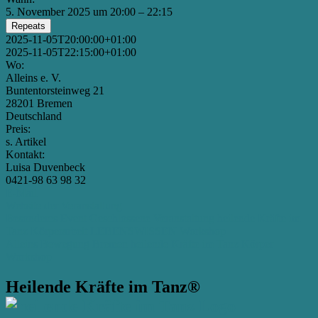
5. November 2025 um 20:00 – 22:15
Repeats
2025-11-05T20:00:00+01:00
2025-11-05T22:15:00+01:00
Wo:
Alleins e. V.
Buntentorsteinweg 21
28201 Bremen
Deutschland
Preis:
s. Artikel
Kontakt:
Luisa Duvenbeck
0421-98 63 98 32
E-Mail
Website der Veranstaltung
Besonderes Event
Geschlossene Veranstaltung
heilende Kräfte im
Tanz
Körperarbeit
LEBENSWISSEN
Workshop
Alleins
Bewegung
Bremen
heilende Kräfte im Tanz
Körper
Workshop
Heilende Kräfte im Tanz®