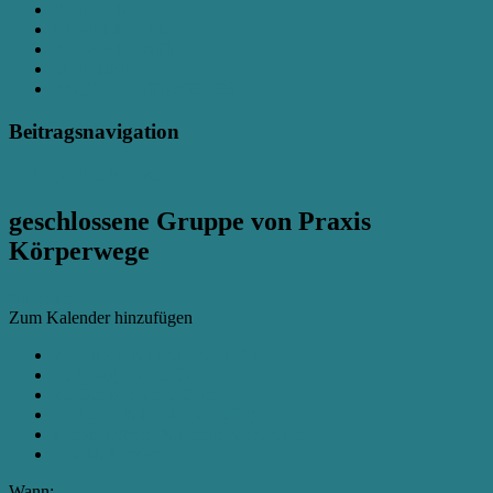
KONTAKT
NEWSLETTER
ALLE ARTIKEL
SPENDEN
AKTIVITÄTEN/FOTOS
Beitragsnavigation
←
Vorheriger
Nächster
→
geschlossene Gruppe von Praxis
Körperwege
Kalender
Zum Kalender hinzufügen
Zu Timely-Kalender hinzufügen
Zu Google hinzufügen
Zu Outlook hinzufügen
Zu Apple-Kalender hinzufügen
Einem anderen Kalender hinzufügen
Als XML exportieren
Wann: