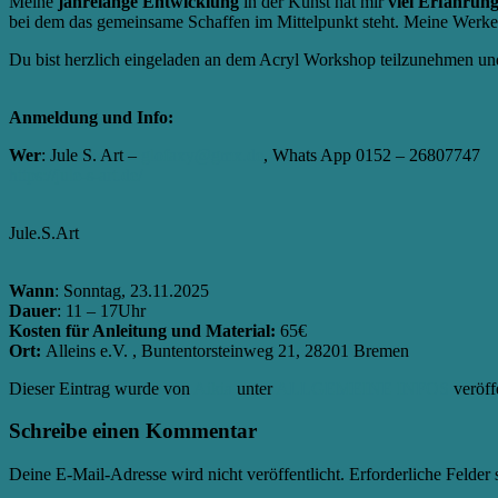
Meine
jahrelange Entwicklung
in der Kunst hat mir
viel Erfahrun
bei dem das gemeinsame Schaffen im Mittelpunkt steht. Meine Werke s
Du bist herzlich eingeladen an dem Acryl Workshop teilzunehmen und
Anmeldung und Info:
Wer
: Jule S. Art –
glofaxy@gmx.de
, Whats App 0152 – 26807747
https://jule-s-art.de/
Jule.S.Art
Wann
: Sonntag, 23.11.2025
Dauer
: 11 – 17Uhr
Kosten für Anleitung und Material:
65€
Ort:
Alleins e.V. , Buntentorsteinweg 21, 28201 Bremen
Dieser Eintrag wurde von
Aikia
unter
ALLGEMEINE INFOS
veröff
Schreibe einen Kommentar
Deine E-Mail-Adresse wird nicht veröffentlicht.
Erforderliche Felder 