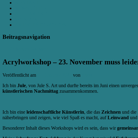
KONTAKT
NEWSLETTER
ALLE ARTIKEL
SPENDEN
AKTIVITÄTEN/FOTOS
Beitragsnavigation
←
Vorheriger
Nächster
→
Acrylworkshop – 23. November muss leide
Veröffentlicht am
31. Oktober 2025
von
Aikia
Ich bin
Jule
, von Jule S. Art und durfte bereits im Juni einen unver
künstlerischen Nachmittag
zusammenkommen.
Ich bin eine
leidenschaftliche Künstlerin
, die das
Zeichnen
und die
näherbringen und zeigen, wie viel Spaß es macht, auf
Leinwand
und
Besonderer Inhalt dieses Workshops wird es sein, dass wir
gemeinsam