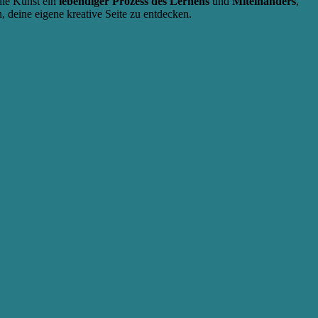
die Kunst ein
lebendiger Prozess des Lernens
und
Miteinanders
,
 deine eigene kreative Seite zu entdecken.