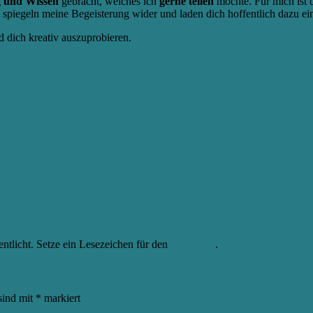
g und Wissen
gebracht, welches ich
gerne teilen
möchte. Für mich ist 
piegeln meine Begeisterung wider und laden dich hoffentlich dazu ein,
 dich kreativ auszuprobieren.
entlicht. Setze ein Lesezeichen für den
Permalink
.
sind mit
*
markiert