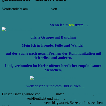
Veröffentlicht am
11. März 2014
von
Bandhini
wenn ich
m
Ich
treffe …
offene Gruppe mit Bandhini
Mein Ich in Freude, Fülle und Wandel
auf der Suche nach
neuen Formen der Kommunikation
mit
sich selbst und anderen.
Innig verbunden
im Kreise offener herzlicher empfindsamer
Menschen,
weiterlesen? Auf dieses Bild klicken …
Dieser Eintrag wurde von
Bandhini
unter
LIEBESSCHULE
,
wenn
iCH mich treffe
veröffentlicht und mit
Ich
,
Liebe
,
LIEBESSCHULE
,
Wandel
verschlagwortet. Setze ein Lesezeichen