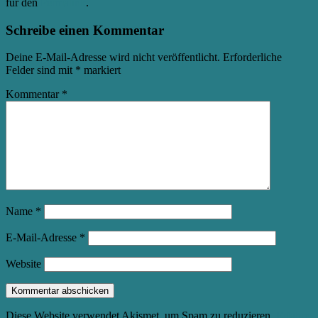
für den
Permalink
.
Schreibe einen Kommentar
Deine E-Mail-Adresse wird nicht veröffentlicht.
Erforderliche
Felder sind mit
*
markiert
Kommentar
*
Name
*
E-Mail-Adresse
*
Website
Diese Website verwendet Akismet, um Spam zu reduzieren.
Erfahre,