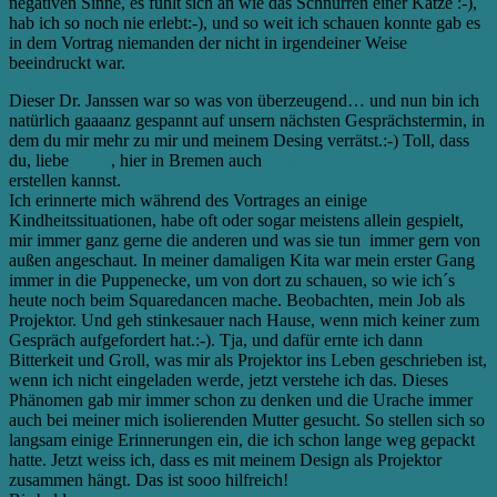
negativen Sinne, es fühlt sich an wie das Schnurren einer Katze :-),
hab ich so noch nie erlebt:-), und so weit ich schauen konnte gab es
in dem Vortrag niemanden der nicht in irgendeiner Weise
beeindruckt war.
Dieser Dr. Janssen war so was von überzeugend… und nun bin ich
natürlich gaaaanz gespannt auf unsern nächsten Gesprächstermin, in
dem du mir mehr zu mir und meinem Desing verrätst.:-) Toll, dass
du, liebe
Aikia
, hier in Bremen auch
Human Design Readings
erstellen kannst.
Ich erinnerte mich während des Vortrages an einige
Kindheitssituationen, habe oft oder sogar meistens allein gespielt,
mir immer ganz gerne die anderen und was sie tun immer gern von
außen angeschaut. In meiner damaligen Kita war mein erster Gang
immer in die Puppenecke, um von dort zu schauen, so wie ich´s
heute noch beim Squaredancen mache. Beobachten, mein Job als
Projektor. Und geh stinkesauer nach Hause, wenn mich keiner zum
Gespräch aufgefordert hat.:-). Tja, und dafür ernte ich dann
Bitterkeit und Groll, was mir als Projektor ins Leben geschrieben ist,
wenn ich nicht eingeladen werde, jetzt verstehe ich das. Dieses
Phänomen gab mir immer schon zu denken und die Urache immer
auch bei meiner mich isolierenden Mutter gesucht. So stellen sich so
langsam einige Erinnerungen ein, die ich schon lange weg gepackt
hatte. Jetzt weiss ich, dass es mit meinem Design als Projektor
zusammen hängt. Das ist sooo hilfreich!