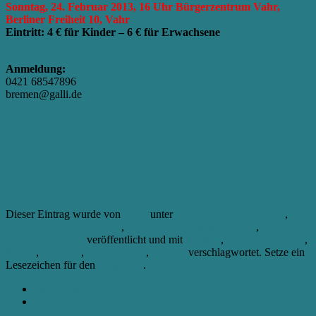
Sonntag, 24. Februar 2013, 16 Uhr Bürgerzentrum Vahr,
Berliner Freiheit 10, Vahr
Eintritt: 4 € für Kinder – 6 € für Erwachsene
Anmeldung:
Aikia
0421 68547896
bremen@galli.de
Dieser Eintrag wurde von
Aikia
unter
ALLGEMEINE INFOS
,
BESONDERE EVENTS
,
GUT THEATER BREMEN
,
GuT
Theater Spielplan
veröffentlicht und mit
Bremen
,
GUT THEATER
,
Kinder
,
Märchen
,
Rotkäppchen
,
Theater
verschlagwortet. Setze ein
Lesezeichen für den
Permalink
.
Impressum
Datenschutzerklärung