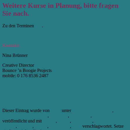
Weitere Kurse in Planung, bitte fragen
Sie nach.
Zu den Terminen
hier
.
Kontakt:
Nina Brünner
Creative Director
Bounce ’n Boogie Projects
mobile: 0 176 8536 2487
www.bouncenboogie.info
nina@bouncenboogie.info
Dieser Eintrag wurde von
Aikia
unter
AB SOFORT // NEU
,
ALLGEMEINE INFOS
,
KINDER
,
Kindertanz
,
Tanzen
veröffentlicht und mit
Alleins
,
Ballett
,
Bewegung
,
Bounce n´
Boogie
,
Bremen
,
Kinder
,
Kindertanz
,
Tanz
verschlagwortet. Setze