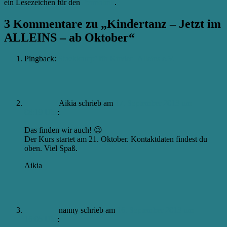
ein Lesezeichen für den
Permalink
.
3 Kommentare zu „
Kindertanz – Jetzt im
ALLEINS – ab Oktober
“
Pingback:
Stockkampf für Kinder | Alleins e.V.
Aikia
schrieb
am
17. September 2013 um
08:19 Uhr
:
Das finden wir auch! 😉
Der Kurs startet am 21. Oktober. Kontaktdaten findest du
oben. Viel Spaß.
Aikia
nanny
schrieb
am
16. September 2013 um
16:05 Uhr
: