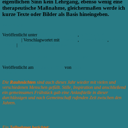
eigentlichen Sinn kein Lehrgang, ebenso wenig eine
therapeutische Maßnahme, gleichermaßen werde ich
kurze Texte oder Bilder als Basis hineingeben.
Weiterlesen
→
Veröffentlicht unter
AB SOFORT // NEU
,
BESONDERE
EVENTS
|
Verschlagwortet mit
Gespräch
,
Gesprächskreis
,
Sinn des
Lebens
|
Schreibe einen Kommentar
Alleins mit Lebenssinn – Erfahrungen
Veröffentlicht am
22. Januar 2019
von
aikia
Antworten
Die
Rauhnächten
sind auch dieses Jahr wieder mit vielen und
verschiedenen Menschen gefüllt. Stille, Inspiration und anschließend
ein gemeinsames Frühstück gab eine Anlaufstelle in dieser
durchlässigen und nach Gemeinschaft rufenden Zeit zwischen den
Jahren.
Ein
Teilnehmer berichtet: