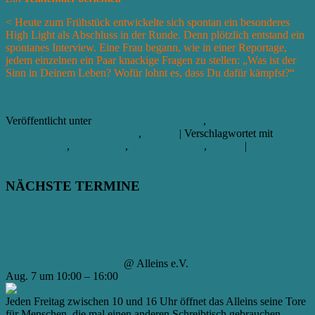
< Heute zum Frühstück entwickelte sich spontan ein besonderes
High Light als Abschluss in der Runde. Denn plötzlich entstand ein
spontanes Interview. Eine Frau begann, wie in einer Reportage,
jedem einzelnen ein Paar knackige Fragen zu stellen: „Was ist der
Sinn in Deinem Leben? Wofür lohnt es, dass Du dafür kämpfst?“
Weiterlesen
→
Veröffentlicht unter
ALLGEMEINE INFOS
,
ERFAHRUNGSBERICHTE
,
Treffen
|
Verschlagwortet mit
Gemeinschaft
,
Rauhnächte
,
Sinn des Lebens
,
Treffen
|
Schreibe
einen Kommentar
NÄCHSTE TERMINE
Aug.
7
Fr.
10:00
Coworking Space freitags
@ Alleins e.V.
Coworking Space freitags
@ Alleins e.V.
Aug. 7 um 10:00 – 16:00
Jeden Freitag zwischen 10 und 16 Uhr öffnet das Alleins seine Tore
für Menschen, die mal einen anderen Schreibtisch gebrauchen