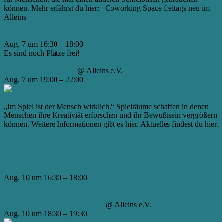
können. Mehr erfährst du hier: Coworking Space freitags neu im
Alleins
16:30
Lokale Gruppe für Ehrliches Mitt...
Lokale Gruppe für Ehrliches Mitt...
Aug. 7 um 16:30 – 18:00
Es sind noch Plätze frei!
19:00
GuT Theater Spieltreff
@ Alleins e.V.
GuT Theater Spieltreff
@ Alleins e.V.
Aug. 7 um 19:00 – 22:00
„Im Spiel ist der Mensch wirklich.“ Spielräume schaffen in denen
Menschen ihre Kreativiät erforschen und ihr Bewußtsein vergrößern
können. Weitere Informationen gibt es hier. Aktuelles findest du hier.
Aug.
10
Mo.
16:30
Lokale Gruppe für Ehrliches Mitt...
Lokale Gruppe für Ehrliches Mitt...
Aug. 10 um 16:30 – 18:00
18:30
Pilates für Neustarter – montags
@ Alleins e.V.
Pilates für Neustarter – montags
@ Alleins e.V.
Aug. 10 um 18:30 – 19:30