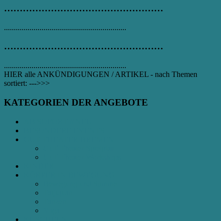
……………………………………………
..............................................................
……………………………………………
..............................................................
HIER alle ANKÜNDIGUNGEN / ARTIKEL - nach Themen
sortiert: --->>>
KATEGORIEN DER ANGEBOTE
AB SOFORT // NEU
BESONDERE EVENTS
GUT THEATER BREMEN
GuT Theater Spielplan
GuT Theater Workshops
KINDER
KÖRPER IN BEWEGUNG
Bewegung und Stimme
Taijiquan
Tanzen
Yoga
KUSCHELN