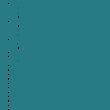
LEBENSWISSEN
Angst spielend überwinden
Human Design System
Männer
MASSAGE
Ganzheitliche Massage
Massagefortbildung
Mobile Massage
MEDITATION
Seelenreise Körpermeditation
Montags-Meditation
SCHAMANISCHES
THERAPEUTISCHES
Psychotherapeutische Gruppenarbeit
SINGEN
STIMME
THEATERspieltreff
Treffen
Wanderungen
WORKSHOP
Tanzen
Tango
Umbruch Wandel Werden
Film
Räume – 360°-Blick