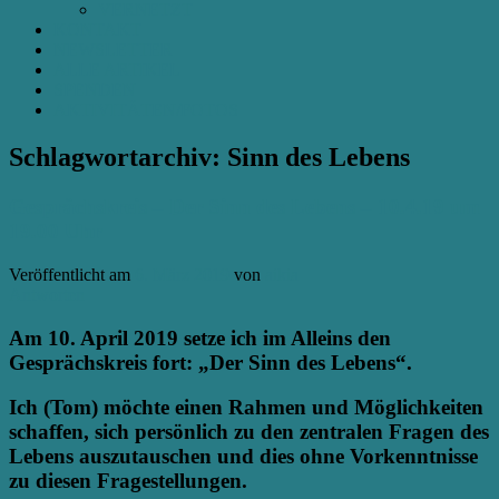
VERNETZT
KONTAKT
NEWSLETTER
ALLE ARTIKEL
SPENDEN
AKTIVITÄTEN/FOTOS
Schlagwortarchiv:
Sinn des Lebens
Gesprächskreis – Der Sinn des Lebens – 10.4.19 um
19.00 Uhr
Veröffentlicht am
6. März 2019
von
aikia
Antworten
Am 10. April 2019 setze ich im Alleins den
Gesprächskreis fort: „Der Sinn des Lebens“.
Ich (Tom) möchte einen Rahmen und Möglichkeiten
schaffen, sich persönlich zu den zentralen Fragen des
Lebens auszutauschen und dies ohne Vorkenntnisse
zu diesen Fragestellungen.