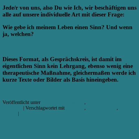
Jede/r von uns, also Du wie Ich, wir beschäftigen uns
alle auf unsere individuelle Art mit dieser Frage:
Wie gebe ich meinem Leben einen Sinn? Und wenn
ja, welchen?
Dieses Format, als Gesprächskreis, ist damit im
eigentlichen Sinn kein Lehrgang, ebenso wenig eine
therapeutische Maßnahme, gleichermaßen werde ich
kurze Texte oder Bilder als Basis hineingeben.
Weiterlesen
→
Veröffentlicht unter
AB SOFORT // NEU
,
BESONDERE
EVENTS
|
Verschlagwortet mit
Gespräch
,
Gesprächskreis
,
Sinn des
Lebens
|
Schreibe einen Kommentar
Gesprächskreis – Der Sinn des Lebens – 22.5.19 um
19.00 Uhr