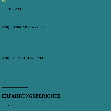
PILATES …
Weiterlesen
→
20:00
Lokale Gruppe für Ehrliches Mitt...
Lokale Gruppe für Ehrliches Mitt...
Aug. 10 um 20:00 – 21:30
Aug.
11
Di.
11:00
Lokale EM-Gruppe nach Gopal Norb...
Lokale EM-Gruppe nach Gopal Norb...
Aug. 11 um 11:00 – 11:00
Kalender anzeigen
……………………………………………
..............................................................
ERFAHRUNGSBERICHTE
ERFAHRUNGEN IM ALLEINS