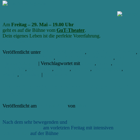
Am
Freitag – 29. Mai – 19.00 Uhr
geht es auf die Bühne vom
GuT-Theater
.
Dein eigenes Leben ist die perfekte Vorerfahrung.
Weiterlesen
→
Veröffentlicht unter
AB SOFORT // NEU
,
ALLGEMEINE INFOS
,
BESONDERE EVENTS
,
GUT THEATER BREMEN
,
GuT
Theater Spielplan
|
Verschlagwortet mit
Clown
,
Frauen
,
GUT
THEATER
,
Kellerkinder
,
Männer
,
Spieltreff
,
Theaterspielen
,
Wandel
,
Workshop
|
5
Antworten
Frauen (Rollen) auf die Bühne – 17. April im GuT-
Theater
Veröffentlicht am
18. April 2015
von
aikia
5
Nach dem sehr bewegenden und
inspirierenden
Theaterspielabend
am vorletzten Freitag mit intensiven
Männerrollen
auf der Bühne