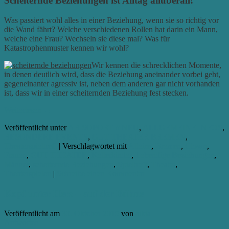
Scheiternde Beziehungen ist Alltag allüberall!
Was passiert wohl alles in einer Beziehung, wenn sie so richtig vor
die Wand fährt? Welche verschiedenen Rollen hat darin ein Mann,
welche eine Frau? Wechseln sie diese mal? Was für
Katastrophenmuster kennen wir wohl?
Wir kennen die schrecklichen Momente,
in denen deutlich wird, dass die Beziehung aneinander vorbei geht,
gegeneinanter agressiv ist, neben dem anderen gar nicht vorhanden
ist, dass wir in einer scheiternden Beziehung fest stecken.
Weiterlesen
→
Veröffentlicht unter
AB SOFORT // NEU
,
ALLGEMEINE INFOS
,
BESONDERE EVENTS
,
GUT THEATER BREMEN
,
Theaterspieltreff
|
Verschlagwortet mit
Alleins
,
Bremen
,
Clown
,
Frauen
,
GUT THEATER
,
Kellerkinder
,
Lebendige Beziehungen
,
Männer
,
scheiternde Beziehungen
,
Spieltreff
,
Theater
,
Theaterspielen
|
Schreibe einen Kommentar
Kopf unter Herz – auf der Bühne
Veröffentlicht am
30. Oktober 2015
von
aikia
Antworten