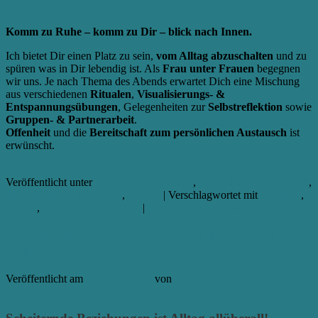
Komm zu Ruhe – komm zu Dir – blick nach Innen.
Ich bietet Dir einen Platz zu sein,
vom Alltag abzuschalten
und zu
spüren was in Dir lebendig ist. Als
Frau unter Frauen
begegnen
wir uns. Je nach Thema des Abends erwartet Dich eine Mischung
aus verschiedenen
Ritualen
,
Visualisierungs- &
Entspannungsübungen
, Gelegenheiten zur
Selbstreflektion
sowie
Gruppen- & Partnerarbeit
.
Offenheit
und die
Bereitschaft zum persönlichen Austausch
ist
erwünscht.
Weiterlesen
→
Veröffentlicht unter
AB SOFORT // NEU
,
ALLGEMEINE INFOS
,
BESONDERE EVENTS
,
Treffen
|
Verschlagwortet mit
Christine
,
Frauen
,
Frauen - Kraft - Kreis
|
Schreibe einen Kommentar
Scheiternde Beziehungen! im GuT Theater – 18.
März
Veröffentlicht am
15. März 2016
von
aikia
Antworten