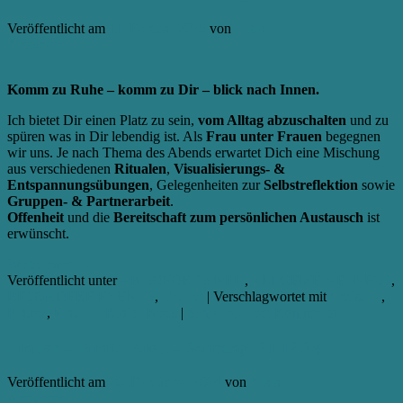
Veröffentlicht am
11. Februar 2025
von
Aikia
Antworten
Komm zu Ruhe – komm zu Dir – blick nach Innen.
Ich bietet Dir einen Platz zu sein,
vom Alltag abzuschalten
und zu
spüren was in Dir lebendig ist. Als
Frau unter Frauen
begegnen
wir uns. Je nach Thema des Abends erwartet Dich eine Mischung
aus verschiedenen
Ritualen
,
Visualisierungs- &
Entspannungsübungen
, Gelegenheiten zur
Selbstreflektion
sowie
Gruppen- & Partnerarbeit
.
Offenheit
und die
Bereitschaft zum persönlichen Austausch
ist
erwünscht.
Weiterlesen
→
Veröffentlicht unter
AB SOFORT // NEU
,
ALLGEMEINE INFOS
,
BESONDERE EVENTS
,
Treffen
|
Verschlagwortet mit
Christine
,
Frauen
,
Frauen - Kraft - Kreis
|
Schreibe einen Kommentar
Frauen – Kraft- Kreis – Samstag, 21.12.24
Veröffentlicht am
20. Dezember 2024
von
Aikia
Antworten