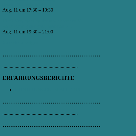
geschl. Veranstaltung
Aug. 11 um 17:30 – 19:30
19:30
Verlängerung der geschlossenen V...
Verlängerung der geschlossenen V...
Aug. 11 um 19:30 – 21:00
Kalender anzeigen
……………………………………………
..............................................................
ERFAHRUNGSBERICHTE
ERFAHRUNGEN IM ALLEINS
……………………………………………
..............................................................
……………………………………………