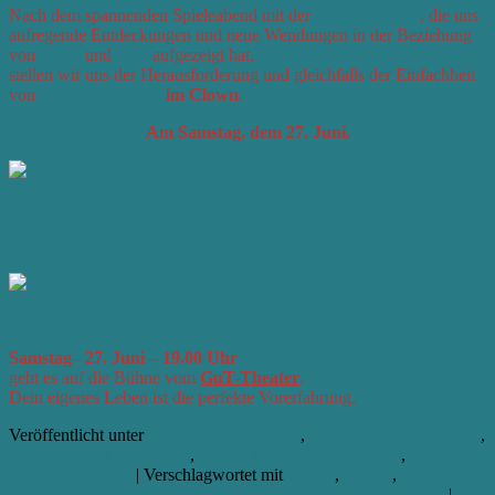
Nach dem spannenden Spieleabend mit der
Parkbankszene
, die uns
aufregende Entdeckungen und neue Wendungen in der Beziehung
von
Mann
und
Frau
aufgezeigt hat,
stellen wir uns der Herausforderung und gleichfalls der Einfachheit
von
Mann und Frau
im Clown
.
Am Samstag, dem 27. Juni.
Samstag–
27. Juni – 19.00 Uhr
geht es auf die Bühne vom
GuT-Theater
.
Dein eigenes Leben ist die perfekte Vorerfahrung.
Weiterlesen
→
Veröffentlicht unter
AB SOFORT // NEU
,
ALLGEMEINE INFOS
,
BESONDERE EVENTS
,
GUT THEATER BREMEN
,
GuT
Theater Spielplan
|
Verschlagwortet mit
Clown
,
Frauen
,
GUT
THEATER
,
Männer
,
Theater
,
Theaterspielen
,
Treffen
,
Wandel
|
6