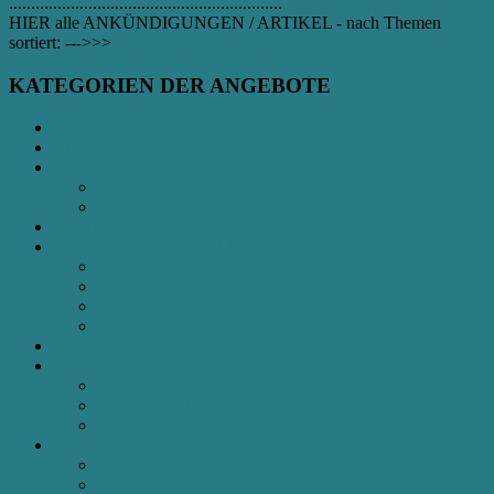
..............................................................
HIER alle ANKÜNDIGUNGEN / ARTIKEL - nach Themen
sortiert: --->>>
KATEGORIEN DER ANGEBOTE
AB SOFORT // NEU
BESONDERE EVENTS
GUT THEATER BREMEN
GuT Theater Spielplan
GuT Theater Workshops
KINDER
KÖRPER IN BEWEGUNG
Bewegung und Stimme
Taijiquan
Tanzen
Yoga
KUSCHELN
LEBENSWISSEN
Angst spielend überwinden
Human Design System
Männer
MASSAGE
Ganzheitliche Massage
Massagefortbildung