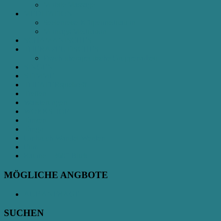
Mobile Massage
MEDITATION
Seelenreise Körpermeditation
Montags-Meditation
SCHAMANISCHES
THERAPEUTISCHES
Psychotherapeutische Gruppenarbeit
SINGEN
STIMME
THEATERspieltreff
Treffen
Wanderungen
WORKSHOP
Tanzen
Tango
Umbruch Wandel Werden
Film
Räume – 360°-Blick
MÖGLICHE ANGBOTE
AUF ANFRAGE
SUCHEN