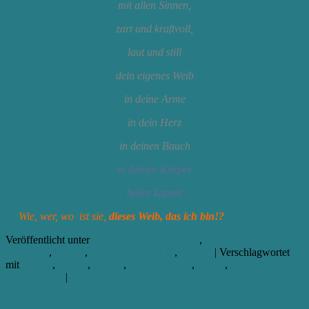
mit allen Sinnen,
zart und kraftvoll,
laut und still
dein eigenes Weib
in deine Arme
in dein Herz
in deinen Bauch
in deinen Körper
holen kannst
Wie, wer, wo ist sie,
dieses Weib, das ich bin!?
Weiterlesen
→
Veröffentlicht unter
ALLGEMEINE INFOS
,
BESONDERE
EVENTS
,
Frauen
,
LEBENSWISSEN
,
Treffen
|
Verschlagwortet
mit
Alleins
,
Events
,
Frauen
,
Kreativgruppe
,
Leben
,
Lebendige
Beziehungen
|
4
Antworten
Frauen – Kraft- Kreis – Samstag, 01.03.25