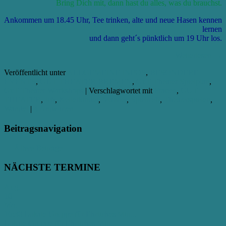
Bring Dich mit, dann hast du alles, was du brauchst.
Ankommen um 18.45 Uhr, Tee trinken, alte und neue Hasen kennen
lernen
und dann geht´s pünktlich um 19 Uhr los.
Weiterlesen
→
Veröffentlicht unter
ALLGEMEINE INFOS
,
BESONDERE
EVENTS
,
GUT THEATER BREMEN
,
GuT Theater Spielplan
,
GuT Theater Workshops
|
Verschlagwortet mit
Frauen
,
GUT
THEATER
,
Ich
,
Kellerkinder
,
Männer
,
Spieltreff
,
Theaterspielen
,
Wandel
|
4
Antworten
Beitragsnavigation
←
Ältere Beiträge
NÄCHSTE TERMINE
Aug.
10
Mo.
16:30
Lokale Gruppe für Ehrliches Mitt...
Lokale Gruppe für Ehrliches Mitt...