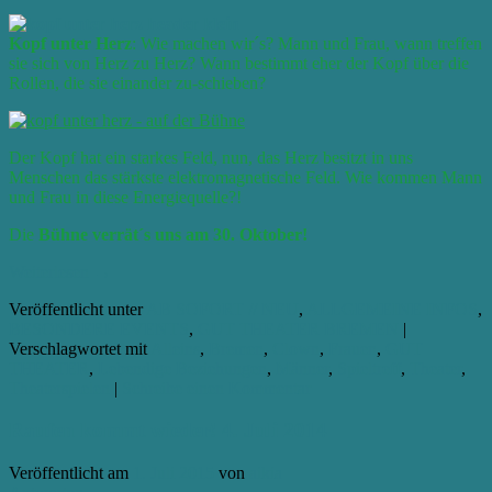
Kopf unter Herz
: Wie machen wir´s? Mann und Frau, wann treffen
sie sich von Herz zu Herz? Wann bestimmt eher der Kopf über die
Rollen, die sie einander zu-schieben?
Der Kopf hat ein starkes Feld, nun, das Herz besitzt in uns
Menschen das stärkste elektromagnetische Feld. Wie kommen Mann
und Frau in diese Energiequelle?!
Die
Bühne verrät´s uns am 30. Oktober!
Weiterlesen
→
Veröffentlicht unter
AB SOFORT // NEU
,
ALLGEMEINE INFOS
,
BESONDERE EVENTS
,
GUT THEATER BREMEN
|
Verschlagwortet mit
Alleins
,
Bremen
,
Clown
,
Frauen
,
GUT
THEATER
,
Lebendige Beziehungen
,
Männer
,
Spieltreff
,
Theater
,
Theaterspielen
|
Schreibe einen Kommentar
Raufen kommt wieder! 4. Juli 2014
Veröffentlicht am
1. Juli 2015
von
aikia