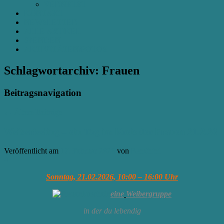
VERNETZT
KONTAKT
NEWSLETTER
ALLE ARTIKEL
SPENDEN
AKTIVITÄTEN/FOTOS
Schlagwortarchiv:
Frauen
Beitragsnavigation
←
Ältere Beiträge
Weiberfeeling – ein Tag im Kreis der Frauen 21.2.26
Veröffentlicht am
17. Februar 2026
von
Bandhini
4
Sonntag, 21.02.2026, 10:00 – 16:00 Uhr
eine
Weibergruppe
in der du lebendig