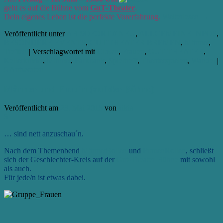
geht es auf die Bühne vom
GuT-Theater
.
Dein eigenes Leben ist die perfekte Vorerfahrung.
Weiterlesen
→
Veröffentlicht unter
AB SOFORT // NEU
,
ALLGEMEINE INFOS
,
BESONDERE EVENTS
,
GUT THEATER BREMEN
,
Männer
,
Treffen
|
Verschlagwortet mit
Clown
,
Frauen
,
GUT THEATER
,
Kellerkinder
,
Männer
,
Parkbank
,
Spieltreff
,
Theaterspielen
,
Wandel
|
5
Antworten
Männer und Frau´n (auf der Bühne)
Veröffentlicht am
23. Mai 2015
von
aikia
5
… sind nett anzuschau´n.
Nach dem Themenbend
MännerRollen
und
FrauenRollen
, schließt
sich der Geschlechter-Kreis auf der
Gut-Theater-Bühne
mit sowohl
als auch.
Für jede/n ist etwas dabei.