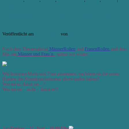
Antworten
Die Parkbank – Bühne macht´s möglich… – 12.
Juni
Veröffentlicht am
12. Juni 2015
von
aikia
5
Nach dem Themenabend
MännerRollen
und
FrauenRollen
und dem
Mix mit
Männer und Frau´n
, gehen wir weiter:
Wie kommen Mann und Frau zusammen, nachdem sie die ersten
Hürden des Kontaktaufnehmens überwunden haben?
Was tut er, damit sie…?
Was tut sie – nicht -, damit er!!
Am
Freitag – 12. Juni – 19.00 Uhr