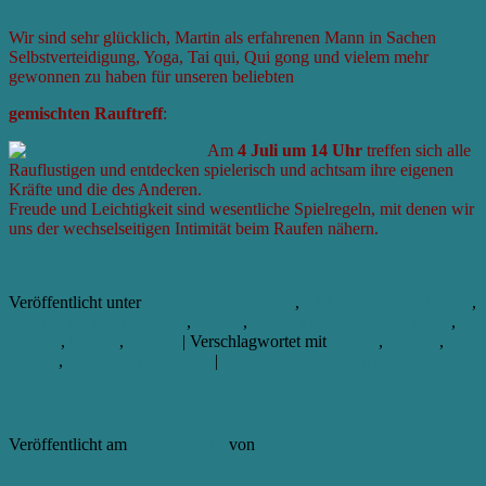
Antworten
Wir sind sehr glücklich, Martin als erfahrenen Mann in Sachen
Selbstverteidigung, Yoga, Tai qui, Qui gong und vielem mehr
gewonnen zu haben für unseren beliebten
gemischten Rauftreff
:
Am
4 Juli um 14 Uhr
treffen sich alle
Rauflustigen und entdecken spielerisch und achtsam ihre eigenen
Kräfte und die des Anderen.
Freude und Leichtigkeit sind wesentliche Spielregeln, mit denen wir
uns der wechselseitigen Intimität beim Raufen nähern.
Weiterlesen
→
Veröffentlicht unter
AB SOFORT // NEU
,
ALLGEMEINE INFOS
,
BESONDERE EVENTS
,
Frauen
,
KÖRPER IN BEWEGUNG
,
Männer
,
Raufen
,
Treffen
|
Verschlagwortet mit
Frauen
,
Männer
,
Raufen
,
Spielerisches Raufen
|
Schreibe einen Kommentar
Die Parkbankszene als CLOWN! • 27. Juni
Veröffentlicht am
24. Juni 2015
von
aikia
6