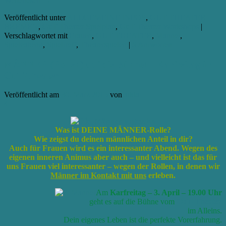
Weiterlesen
→
Veröffentlicht unter
ALLGEMEINE INFOS
,
GUT THEATER
BREMEN
,
GuT Theater Spielplan
,
GuT Theater Workshops
|
Verschlagwortet mit
Frauen
,
GUT THEATER
,
Männer
,
Spieleabend
,
Spieltreff
,
Theaterspielen
|
5
Antworten
MÄNNER (Rollen) auf die Bühne! – Karfreitag im
GuT-Theater
Veröffentlicht am
30. März 2015
von
aikia
4
Was ist DEINE MÄNNER-Rolle?
Wie zeigst du deinen männlichen Anteil in dir?
Auch für Frauen wird es ein interessanter Abend. Wegen des
eigenen inneren Animus aber auch – und vielleicht ist das für
uns Frauen viel interessanter – wegen der Rollen, in denen wir
Männer im Kontakt mit uns
erleben.
Am
Karfreitag – 3. April – 19.00 Uhr
geht es auf die Bühne vom
GuT-Theater
im Alleins.
Dein eigenes Leben ist die perfekte Vorerfahrung.